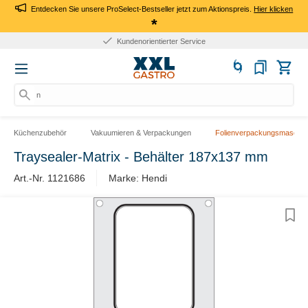
Entdecken Sie unsere ProSelect-Bestseller jetzt zum Aktionspreis.
Hier klicken
*
Kundenorientierter Service
nac
Küchenzubehör
Vakuumieren & Verpackungen
Folienverpackungsmaschin
Traysealer-Matrix - Behälter 187x137 mm
Art.-Nr. ​1121686
Marke: Hendi