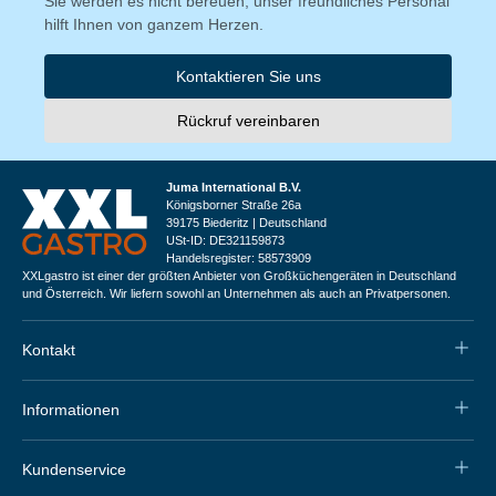
Sie werden es nicht bereuen, unser freundliches Personal
hilft Ihnen von ganzem Herzen.
Kontaktieren Sie uns
Rückruf vereinbaren
Juma International B.V.
Königsborner Straße 26a
39175 Biederitz | Deutschland
USt-ID: DE321159873
Handelsregister: 58573909
XXLgastro ist einer der größten Anbieter von Großküchengeräten in Deutschland
und Österreich. Wir liefern sowohl an Unternehmen als auch an Privatpersonen.
Kontakt
Informationen
Kundenservice