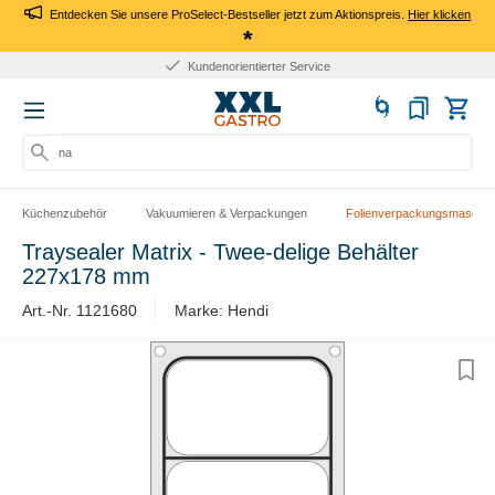
Entdecken Sie unsere ProSelect-Bestseller jetzt zum Aktionspreis.
Hier klicken
*
Kundenorientierter Service
nac
Küchenzubehör
Vakuumieren & Verpackungen
Folienverpackungsmaschin
Traysealer Matrix - Twee-delige Behälter
227x178 mm
Art.-Nr. ​1121680
Marke: Hendi