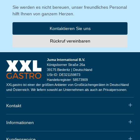
Sie werden es nicht bereuen, unser freundliches Personal
hilft Ihnen von ganzem Herzen.
Kontaktieren Sie uns
Rückruf vereinbaren
Juma International B.V.
Königsborner Straße 26a
39175 Biederitz | Deutschland
USt-ID: DE321159873
Handelsregister: 58573909
XXLgastro ist einer der größten Anbieter von Großküchengeräten in Deutschland
und Österreich. Wir liefern sowohl an Unternehmen als auch an Privatpersonen.
Kontakt
Informationen
Kundenservice