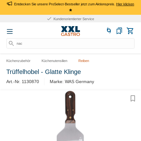
Entdecken Sie unsere ProSelect-Bestseller jetzt zum Aktionspreis.
Hier klicken
*
Kundenorientierter Service
nach
Küchenzubehör
Küchenutensilien
Reiben
Trüffelhobel - Glatte Klinge
Art.-Nr. 1130870
Marke: WAS Germany