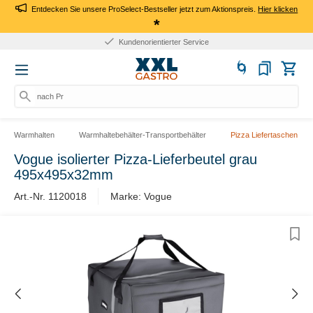
Entdecken Sie unsere ProSelect-Bestseller jetzt zum Aktionspreis.
Hier klicken
*
Kundenorientierter Service
nach Pro
Warmhalten
Warmhaltebehälter-Transportbehälter
Pizza Liefertaschen
Vogue isolierter Pizza-Lieferbeutel grau
495x495x32mm
Art.-Nr. 1120018
Marke: Vogue