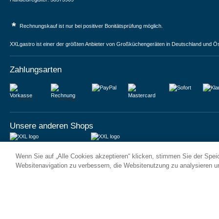
*
Rechnungskauf ist nur bei positiver Bonitätsprüfung möglich.
XXLgastro ist einer der größten Anbieter von Großküchengeräten in Deutschland und Ös
Zahlungsarten
Vorkasse
Rechnung
Unsere anderen Shops
JUMA International BV
JUMA International BV
Wenn Sie auf „Alle Cookies akzeptieren“ klicken, stimmen Sie der Spe
6 Rue des Bateliers
Vrijheidweg 34
92110 Clichy | France
1521RR Wormerveer | Nederland
Websitenavigation zu verbessern, die Websitenutzung zu analysieren 
Numéro de TVA : FR59815313275
BTW: NL853095048B01
Numéro Siren : 815313275
K.V.K.: 58573909