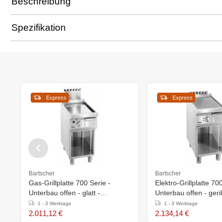
Beschreibung
Spezifikation
Express
Express
Bartscher
Bartscher
Gas-Grillplatte 700 Serie -
Elektro-Grillplatte 70
Unterbau offen - glatt -
Unterbau offen - gerill
400x700x(h)850-900mm
400x700x(h)850-90
1 - 3 Werktage
1 - 3 Werktage
2.011,12 €
2.134,14 €