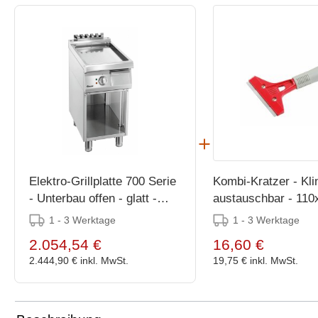
Elektro-Grillplatte 700 Serie
Kombi-Kratzer - Kli
- Unterbau offen - glatt -
austauschbar - 11
400x700x(h)850-900mm
1 - 3 Werktage
1 - 3 Werktage
2.054,54 €
16,60 €
2.444,90 €
inkl. MwSt.
19,75 €
inkl. MwSt.