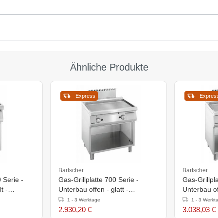
Ähnliche Produkte
Express
Expres
Bartscher
Bartscher
0 Serie -
Gas-Grillplatte 700 Serie -
Gas-Grillpl
t -
Unterbau offen - glatt -
Unterbau off
0mm
800x700x(h)850-900mm
800x700x(
1 - 3 Werktage
1 - 3 Werkt
2.930,20 €
3.038,03 €