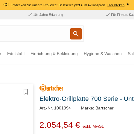
*
Entdecken Sie unsere ProSelect-Bestseller jetzt zum Aktionspreis.
Hier klicken
10+ Jahre Erfahrung
Für Firmen: Ka
n
Edelstahl
Einrichtung & Bekleidung
Hygiene & Waschen
Sal
Elektro-Grillplatte 700 Serie - 
Art.-Nr. 1001994
Marke: Bartscher
2.054,54 €
exkl. MwSt.