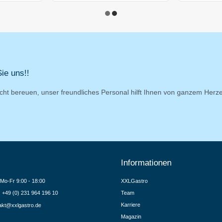
ie uns!!
cht bereuen, unser freundliches Personal hilft Ihnen von ganzem Herz
Informationen
Mo-Fr 9:00 - 18:00
XXLGastro
.: +49 (0) 231 964 196 10
Team
Karriere
akt@xxlgastro.de
Magazin