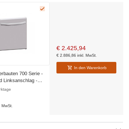
€
2.425,94
€
2.886,86
inkl. MwSt.
In den Warenkorb
erbauten 700 Serie -
d Linksanschlag -
)456mm
rktage
l. MwSt.