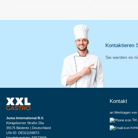
Kontaktieren S
Sie werden es ni
Kontakt
an Werktagen von 
Juma International B.V.
Tel
Königsborner Straße 26a
kont
39175 Biederitz | Deutschland
USt-ID: DE321159873
Handelsregister: 58573909