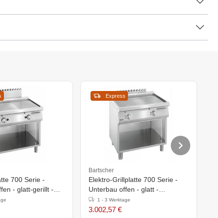
s
Express
Bartscher
B
atte 700 Serie -
Elektro-Grillplatte 700 Serie -
E
en - glatt-gerillt -
Unterbau offen - glatt -
U
h)850-900mm
800x700x(h)850-900mm
8
age
1 - 3 Werktage
3.002,57 €
3