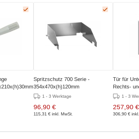
nge
Spritzschutz 700 Serie -
Tür für Unt
0x210x(h)30mm
354x470x(h)120mm
Rechts- un
366x96x(h
1 - 3 Werktage
1 - 3 We
96,90 €
257,90 €
115,31 €
inkl. MwSt.
306,90 €
ink