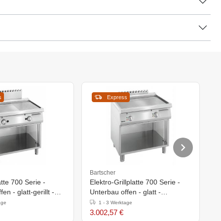
s
Express
Bartscher
S
atte 700 Serie -
Elektro-Grillplatte 700 Serie -
S
en - glatt-gerillt -
Unterbau offen - glatt -
o
h)850-900mm
800x700x(h)850-900mm
age
1 - 3 Werktage
3.002,57 €
2