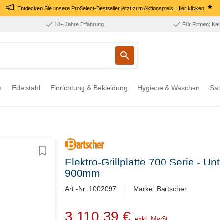
*
Entdecken Sie unsere ProSelect-Bestseller jetzt zum Aktionspreis.
Hier klicken
10+ Jahre Erfahrung
Für Firmen: Ka
n
Edelstahl
Einrichtung & Bekleidung
Hygiene & Waschen
Sal
Elektro-Grillplatte 700 Serie - Un
900mm
Art.-Nr. 1002097
Marke: Bartscher
3.110,39 €
exkl. MwSt.