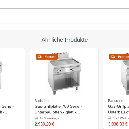
Ähnliche Produkte
Express
Expres
Bartscher
Bartscher
0 Serie -
Gas-Grillplatte 700 Serie -
Gas-Grillpl
t -
Unterbau offen - glatt -
Unterbau off
0mm
800x700x(h)850-900mm
800x700x(
1 - 3 Werktage
1 - 3 Werkt
2.930,20 €
3.038,03 €