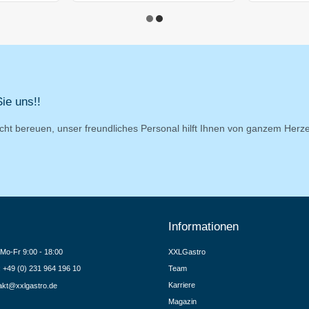
ie uns!!
cht bereuen, unser freundliches Personal hilft Ihnen von ganzem Herz
Informationen
Mo-Fr 9:00 - 18:00
XXLGastro
.: +49 (0) 231 964 196 10
Team
Karriere
akt@xxlgastro.de
Magazin