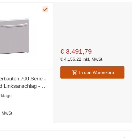
€
3.491,79
€
4.155,22
inkl. MwSt.
In den Warenkorb
erbauten 700 Serie -
d Linksanschlag -
)456mm
rktage
l. MwSt.