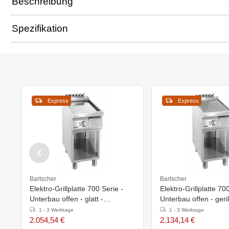
Beschreibung
Spezifikation
Express
Express
Bartscher
Bartscher
Elektro-Grillplatte 700 Serie -
Elektro-Grillplatte 70
Unterbau offen - glatt -
Unterbau offen - gerill
400x700x(h)850-900mm
400x700x(h)850-90
1 - 3 Werktage
1 - 3 Werktage
2.054,54 €
2.134,14 €