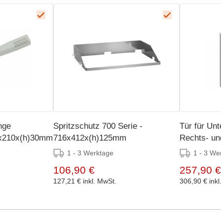
nge
Spritzschutz 700 Serie -
Tür für Unt
0x210x(h)30mm
716x412x(h)125mm
Rechts- un
366x96x(h
1 - 3 Werktage
1 - 3 We
106,90 €
257,90 €
127,21 €
inkl. MwSt.
306,90 €
ink