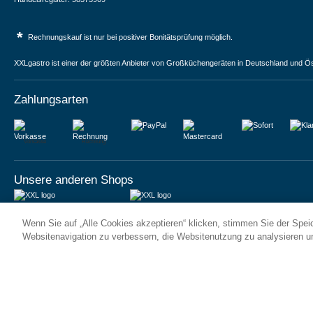
*
Rechnungskauf ist nur bei positiver Bonitätsprüfung möglich.
XXLgastro ist einer der größten Anbieter von Großküchengeräten in Deutschland und Ös
Zahlungsarten
Vorkasse
Rechnung
Unsere anderen Shops
JUMA International BV
JUMA International BV
Wenn Sie auf „Alle Cookies akzeptieren“ klicken, stimmen Sie der Spe
6 Rue des Bateliers
Vrijheidweg 34
92110 Clichy | France
1521RR Wormerveer | Nederland
Websitenavigation zu verbessern, die Websitenutzung zu analysieren 
Numéro de TVA : FR59815313275
BTW: NL853095048B01
Numéro Siren : 815313275
K.V.K.: 58573909