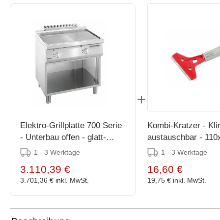
Elektro-Grillplatte 700 Serie
Kombi-Kratzer - Kli
- Unterbau offen - glatt-
austauschbar - 11
gerillt - 800x700x(h)850-
1 - 3 Werktage
1 - 3 Werktage
900mm
3.110,39 €
16,60 €
3.701,36 €
inkl. MwSt.
19,75 €
inkl. MwSt.