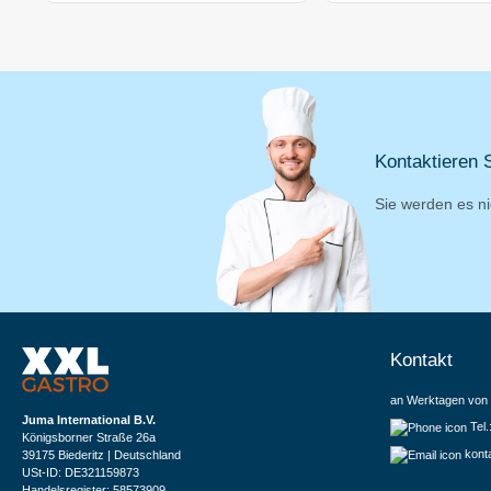
Kontaktieren S
Sie werden es ni
Kontakt
an Werktagen von 
Juma International B.V.
Tel
Königsborner Straße 26a
kont
39175 Biederitz | Deutschland
USt-ID: DE321159873
Handelsregister: 58573909