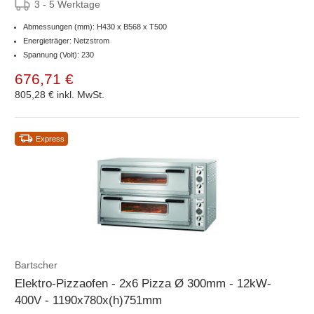
3 - 5 Werktage
Abmessungen (mm): H430 x B568 x T500
Energieträger: Netzstrom
Spannung (Volt): 230
676,71 €
805,28 €
inkl. MwSt.
Express
Bartscher
Elektro-Pizzaofen - 2x6 Pizza Ø 300mm - 12kW-
400V - 1190x780x(h)751mm