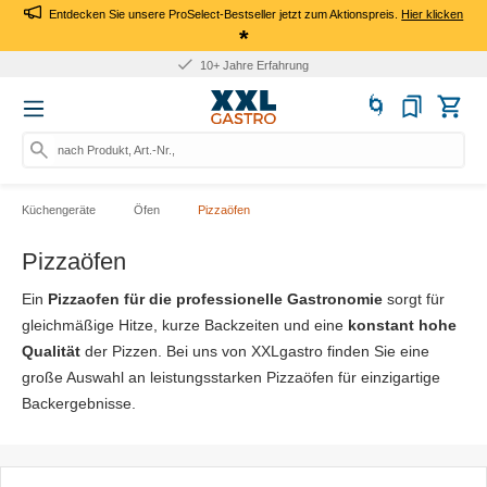
Entdecken Sie unsere ProSelect-Bestseller jetzt zum Aktionspreis.
Hier klicken
*
Für Firmen: Kauf auf Rechnung
nach Produkt, Art.-Nr., Marke such
Küchengeräte
Öfen
Pizzaöfen
Pizzaöfen
Ein
Pizzaofen für die professionelle Gastronomie
sorgt für
gleichmäßige Hitze, kurze Backzeiten und eine
konstant hohe
Qualität
der Pizzen. Bei uns von XXLgastro finden Sie eine
große Auswahl an leistungsstarken Pizzaöfen für einzigartige
Backergebnisse.