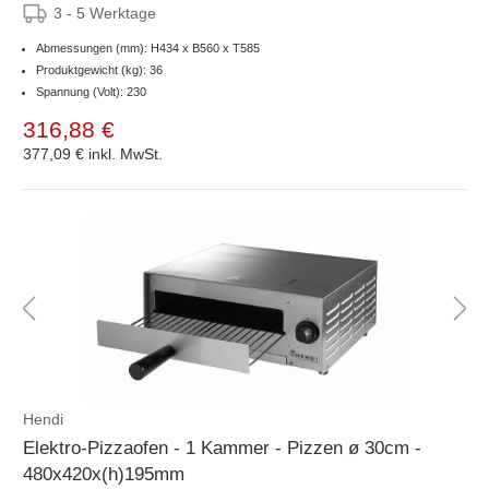
3 - 5 Werktage
Abmessungen (mm): H434 x B560 x T585
Produktgewicht (kg): 36
Spannung (Volt): 230
316,88 €
377,09 €
inkl. MwSt.
Hendi
Elektro-Pizzaofen - 1 Kammer - Pizzen ø 30cm -
480x420x(h)195mm