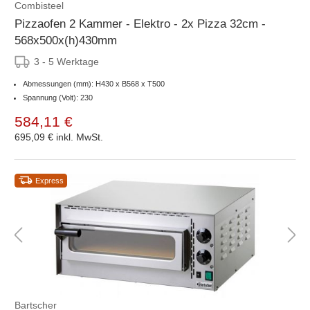
Combisteel
Pizzaofen 2 Kammer - Elektro - 2x Pizza 32cm -
568x500x(h)430mm
3 - 5 Werktage
Abmessungen (mm): H430 x B568 x T500
Spannung (Volt): 230
584,11 €
695,09 €
inkl. MwSt.
Express
Bartscher