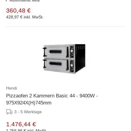
Außenmaterial: Metal
360,48 €
428,97 €
inkl. MwSt.
Hendi
Pizzaofen 2 Kammern Basic 44 - 9400W -
975X924X(H)745mm
3 - 5 Werktage
1.476,44 €
1.756,96 €
inkl. MwSt.