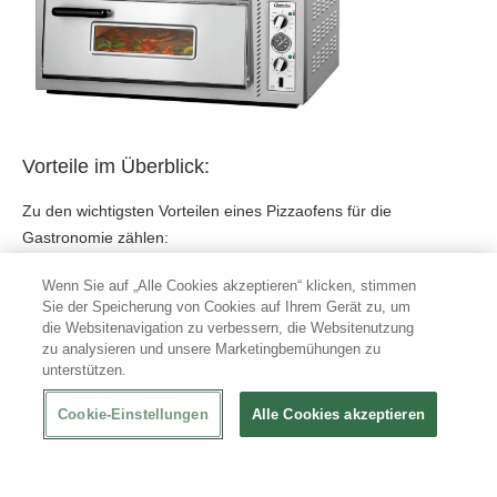
Vorteile im Überblick:
Zu den wichtigsten Vorteilen eines Pizzaofens für die
Gastronomie zählen:
konstante Backtemperatur
für gleichmäßige Ergebnisse bei
Wenn Sie auf „Alle Cookies akzeptieren“ klicken, stimmen
Sie der Speicherung von Cookies auf Ihrem Gerät zu, um
jeder Pizza
die Websitenavigation zu verbessern, die Websitenutzung
zu analysieren und unsere Marketingbemühungen zu
kurze Backzeiten
, besonders praktisch bei hohem
unterstützen.
Gästeaufkommen
Cookie-Einstellungen
Alle Cookies akzeptieren
optimale Hitzeverteilung
für knusprige Böden und perfekt
geschmolzenen Käse
effiziente Arbeitsabläufe
im Gastronomiebetrieb