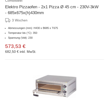
Combisteel
Elektro Pizzaofen - 2x1 Pizza Ø 45 cm - 230V-3kW
- 685x675x(h)430mm
3 Wochen
Abmessungen (mm): H430 x B685 x T675
Temperatur bis (°C): 350
Spannung (Volt): 230
573,53 €
682,50 €
inkl. MwSt.