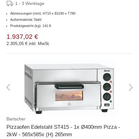
1 - 3 Werktage
Abmessungen (mm): H710 x B1190 x T780
Außenmaterial: Stahl
Produktgewicht (kg): 141.8
1.937,02 €
2.305,05 €
inkl. MwSt.
Bartscher
Pizzaofen Edelstahl ST415 - 1x Ø400mm Pizza -
2kW - 565x585x (H) 265mm