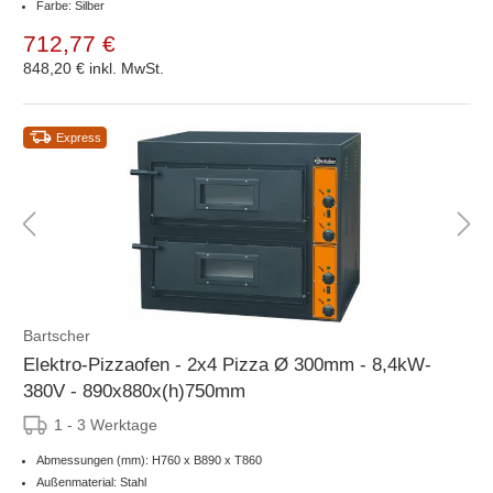
Farbe: Silber
712,77 €
848,20 €
inkl. MwSt.
Express
Bartscher
Elektro-Pizzaofen - 2x4 Pizza Ø 300mm - 8,4kW-
380V - 890x880x(h)750mm
1 - 3 Werktage
Abmessungen (mm): H760 x B890 x T860
Außenmaterial: Stahl