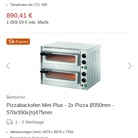
Temperatur bis (°C): 400
890,41 €
1.059,59 €
inkl. MwSt.
Express
Bartscher
Pizzabackofen Mini Plus - 2x Pizza Ø350mm -
570x550x(h)475mm
1 - 3 Werktage
Abmessungen (mm): H475 x B570 x T550
Energieträger: Netzstrom