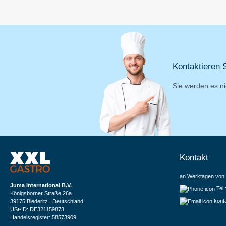
Kontaktieren S
Sie werden es ni
Kontakt
an Werktagen von 
Juma International B.V.
Tel
Königsborner Straße 26a
kont
39175 Biederitz | Deutschland
USt-ID: DE321159873
Handelsregister: 58573909