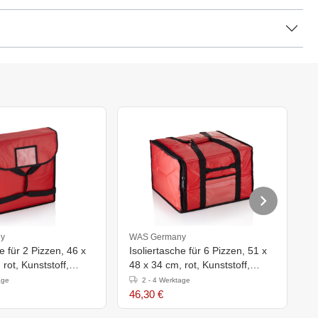
y
WAS Germany
W
e für 2 Pizzen, 46 x
Isoliertasche für 6 Pizzen, 51 x
I
rot, Kunststoff,
48 x 34 cm, rot, Kunststoff,
5
Aluminium
A
age
2 - 4 Werktage
46,30 €
2