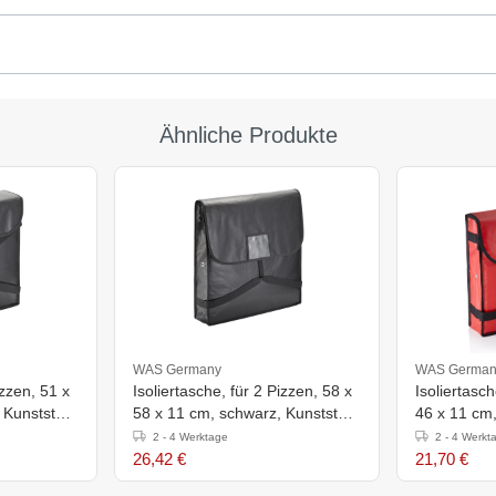
Ähnliche Produkte
WAS Germany
WAS German
izzen, 51 x
Isoliertasche, für 2 Pizzen, 58 x
Isoliertasch
Kunststoff,
58 x 11 cm, schwarz, Kunststoff,
46 x 11 cm, 
Aluminium
Aluminium
2 - 4 Werktage
2 - 4 Werkt
26,42 €
21,70 €