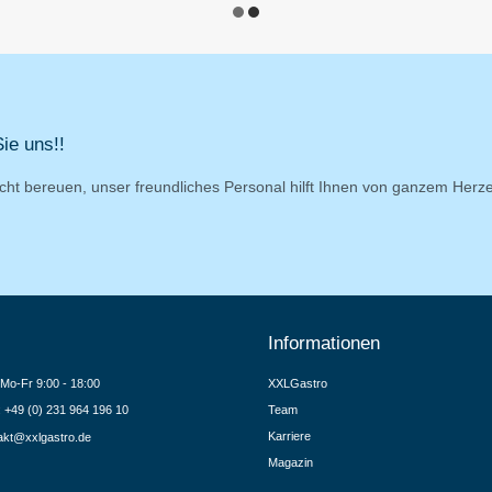
ie uns!!
cht bereuen, unser freundliches Personal hilft Ihnen von ganzem Herz
Informationen
Mo-Fr 9:00 - 18:00
XXLGastro
.: +49 (0) 231 964 196 10
Team
Karriere
akt@xxlgastro.de
Magazin