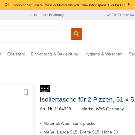
*
Entdecken Sie unsere ProSelect-Bestseller jetzt zum Aktionspreis.
Hier klicken
10+ Jahre Erfahrung
Für Firmen: Ka
n
Edelstahl
Einrichtung & Bekleidung
Hygiene & Waschen
Sal
Isoliertasche für 2 Pizzen, 51 x 
Art.-Nr. 1164329
Marke: WAS Germany
Material: Aluminium, plastic
Maße: Länge 515, Breite 515, Höhe 50