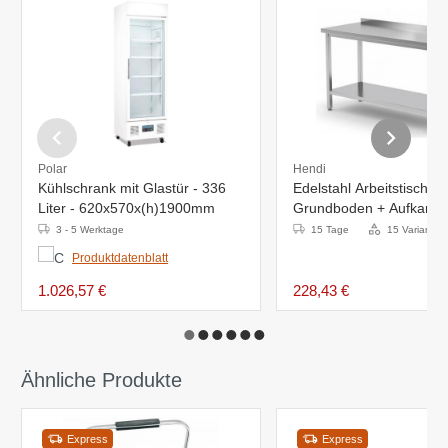
Polar
Hendi
Kühlschrank mit Glastür - 336
Edelstahl Arbeitstisch +
Liter - 620x570x(h)1900mm
Grundboden + Aufkantu
400x600x(H)885mm
3 - 5 Werktage
15 Tage
15 Varianten
Produktdatenblatt
1.026,57 €
228,43 €
Ähnliche Produkte
Express
Express