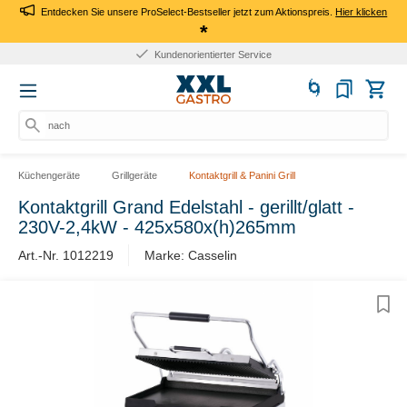
Entdecken Sie unsere ProSelect-Bestseller jetzt zum Aktionspreis.
Hier klicken
*
Kundenorientierter Service
nach P
Küchengeräte
Grillgeräte
Kontaktgrill & Panini Grill
Kontaktgrill Grand Edelstahl - gerillt/glatt -
230V-2,4kW - 425x580x(h)265mm
Art.-Nr. 1012219
Marke: Casselin