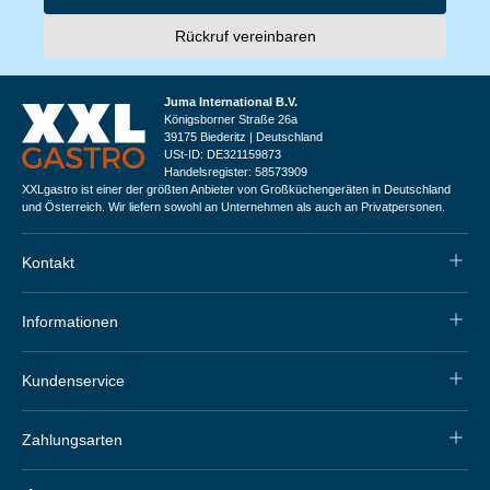
Rückruf vereinbaren
Juma International B.V.
Königsborner Straße 26a
39175 Biederitz | Deutschland
USt-ID: DE321159873
Handelsregister: 58573909
XXLgastro ist einer der größten Anbieter von Großküchengeräten in Deutschland
und Österreich. Wir liefern sowohl an Unternehmen als auch an Privatpersonen.
Kontakt
Informationen
Kundenservice
Zahlungsarten