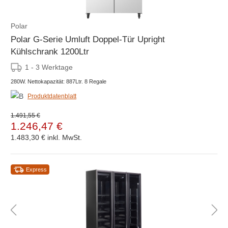
Polar
Polar G-Serie Umluft Doppel-Tür Upright
Kühlschrank 1200Ltr
1 - 3 Werktage
280W. Nettokapazität: 887Ltr. 8 Regale
Produktdatenblatt
1.491,55 €
1.246,47 €
1.483,30 €
inkl. MwSt.
Express