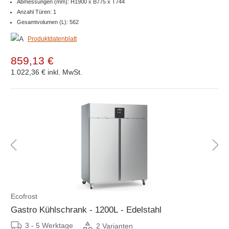
Abmessungen (mm): H1900 x B775 x T744
Anzahl Türen: 1
Gesamtvolumen (L): 562
Produktdatenblatt
859,13 €
1.022,36 €
inkl. MwSt.
Ecofrost
Gastro Kühlschrank - 1200L - Edelstahl
3 - 5 Werktage
2 Varianten