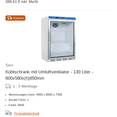
388,61 €
inkl. MwSt.
Express
Saro
Kühlschrank mit Umluftventilator - 130 Liter -
600x580x(h)850mm
1 - 3 Werktage
Abmessungen (mm): H850 x B600 x T585
Anzahl Türen: 1
Farbe: Weiß
Produktdatenblatt