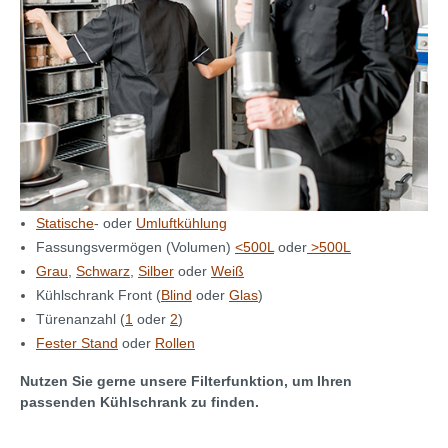
Statische
- oder
Umluftkühlung
Fassungsvermögen (Volumen)
<500L
oder
>500L
Grau
,
Schwarz
,
Silber
oder
Weiß
Kühlschrank Front (
Blind
oder
Glas
)
Türenanzahl (
1
oder
2
)
Fester Stand
oder
Rollen
Nutzen Sie gerne unsere Filterfunktion, um Ihren
passenden Kühlschrank zu finden.