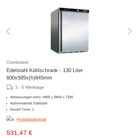
Combisteel
Edelstahl Kühlschrank - 130 Liter
600x585x(h)845mm
3 - 5 Werktage
Abmessungen (mm): H845 x B600 x T585
Außenmaterial: Edelstahl
Anzahl Türen: 1
Produktdatenblatt
531,47 €