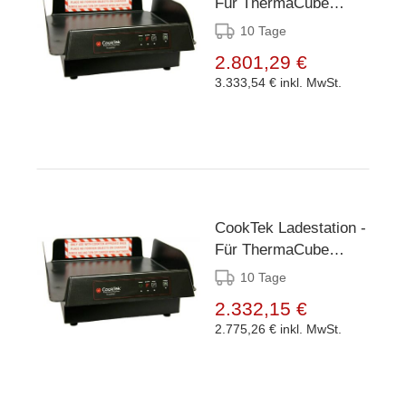
Für ThermaCube
Delivery System Tall
10 Tage
2.801,29 €
3.333,54 €
inkl. MwSt.
CookTek Ladestation -
Für ThermaCube
Delivery Sytem Small
10 Tage
2.332,15 €
2.775,26 €
inkl. MwSt.