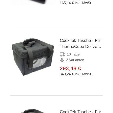
165,14 €
inkl. MwSt.
CookTek Tasche - Für
ThermaCube Delivery
System Small
10 Tage
2 Varianten
293,48 €
349,24 €
inkl. MwSt.
CookTek Tasche - Für