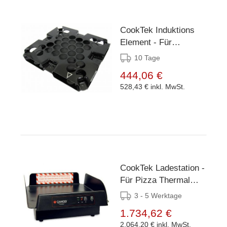
CookTek Induktions
Element - Für
ThermaCube Delivery
10 Tage
System Tall
444,06 €
528,43 €
inkl. MwSt.
CookTek Ladestation -
Für Pizza Thermal
Delivery System 16"
3 - 5 Werktage
1.734,62 €
2.064,20 €
inkl. MwSt.