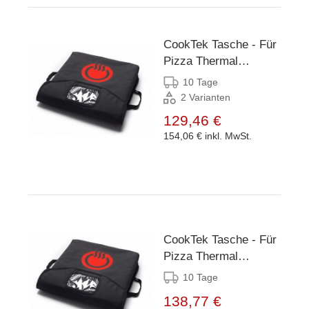
CookTek Tasche - Für
Pizza Thermal
Delivery System 16"
10 Tage
2 Varianten
129,46 €
154,06 €
inkl. MwSt.
CookTek Tasche - Für
Pizza Thermal
Delivery System 18"
10 Tage
138,77 €