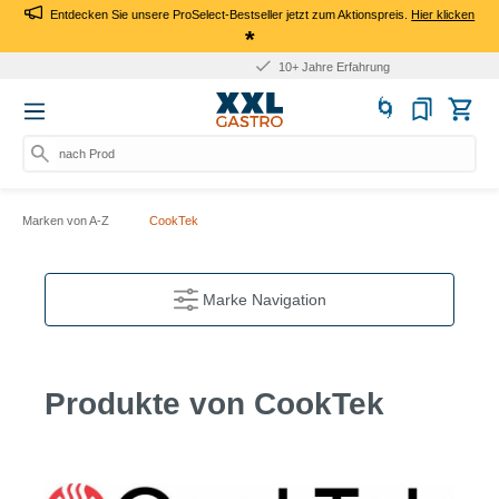
Entdecken Sie unsere ProSelect-Bestseller jetzt zum Aktionspreis.
Hier klicken
*
10+ Jahre Erfahrung
nach Produkt
Marken von A-Z
CookTek
Marke Navigation
Produkte von CookTek