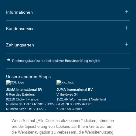
Informationen
Kundenservice
Zahlungsarten
*
Rechnungskauf ist nur bei positiver Bonitätsprüfung möglich.
Unsere anderen Shops
JUMA International BV
JUMA International BV
6 Rue des Bateliers
Vrijheidweg 34
92110 Clichy | France
1521RR Wormerveer | Nederland
Numéro de TVA : FR59815313275
BTW: NL853095048B01
Numéro Siren : 815313275
K.V.K.: 58573909
Wenn Sie auf „Alle Cookies akzeptieren“ klicken, stimmen
Sie der Speicherung von Cookies auf Ihrem Gerät zu, um
die Websitenavigation zu verbessern, die Websitenutzung