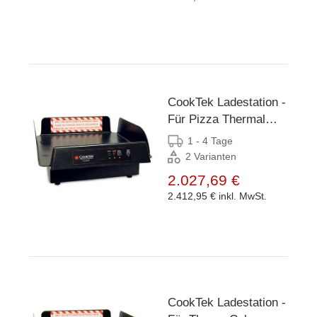
CookTek Ladestation -
Für Pizza Thermal
Delivery System 18"
1 - 4 Tage
2 Varianten
2.027,69 €
2.412,95 €
inkl. MwSt.
CookTek Ladestation -