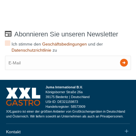
Abonnieren Sie unseren Newsletter
Ich stimme den
Geschäftsbedingungen
und der
Datenschutzrichtlinie
zu
Juma International B.V.
Königsborner Straße 26a
39175 Biederitz | Deutschland
USt-ID: DE321159873
Handelsregister: 58573909
XXLgastro ist einer der größten Anbieter von Großküchengeräten in Deutschland
und Österreich. Wir liefern sowohl an Unternehmen als auch an Privatpersonen.
Kontakt