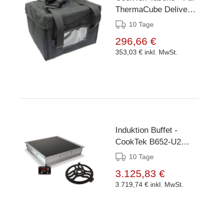
ThermaCube Delivery
System Tall
10 Tage
296,66 €
353,03 €
inkl. MwSt.
Induktion Buffet -
CookTek B652-U2
Incogneeto2 - 650W
10 Tage
(inkl. 1 Magneeto)
3.125,83 €
3.719,74 €
inkl. MwSt.