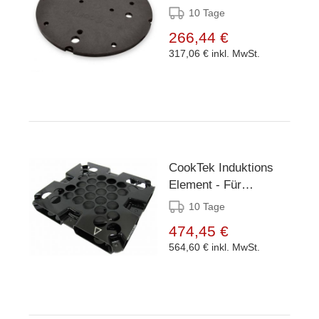
Thermal Delivery
10 Tage
System 16" und 18"
266,44 €
317,06 €
inkl. MwSt.
CookTek Induktions
Element - Für
ThermaCube Delivery
10 Tage
System Small
474,45 €
564,60 €
inkl. MwSt.