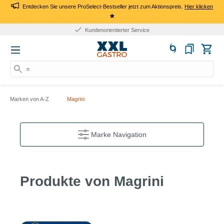
Entdecken Sie unsere ProSelect-Bestseller jetzt zum Aktionspreis.
Hier klicken
*
Kundenorientierter Service
na
Marken von A-Z
Magrini
Marke Navigation
Produkte von Magrini