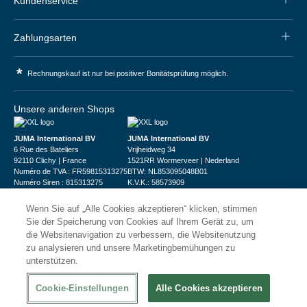
Kundenservice
Zahlungsarten
*
Rechnungskauf ist nur bei positiver Bonitätsprüfung möglich.
Unsere anderen Shops
JUMA International BV
JUMA International BV
6 Rue des Bateliers
Vrijheidweg 34
92110 Clichy | France
1521RR Wormerveer | Nederland
Numéro de TVA : FR59815313275
BTW: NL853095048B01
Numéro Siren : 815313275
K.V.K.: 58573909
Wenn Sie auf „Alle Cookies akzeptieren“ klicken, stimmen
Sie der Speicherung von Cookies auf Ihrem Gerät zu, um
die Websitenavigation zu verbessern, die Websitenutzung
zu analysieren und unsere Marketingbemühungen zu
unterstützen.
© 2026
XXLgastro
Datenschutz
Impressum
AGB
Cookie-Einstellungen
Alle Cookies akzeptieren