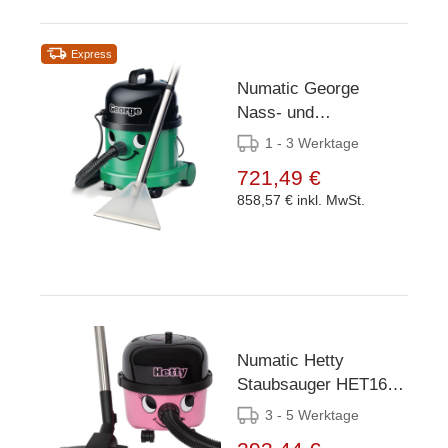
Express
Numatic George
Nass- und
Trockensauger GVE
1 - 3 Werktage
370-2
721,49 €
858,57 €
inkl. MwSt.
Numatic Hetty
Staubsauger HET160-
11
3 - 5 Werktage