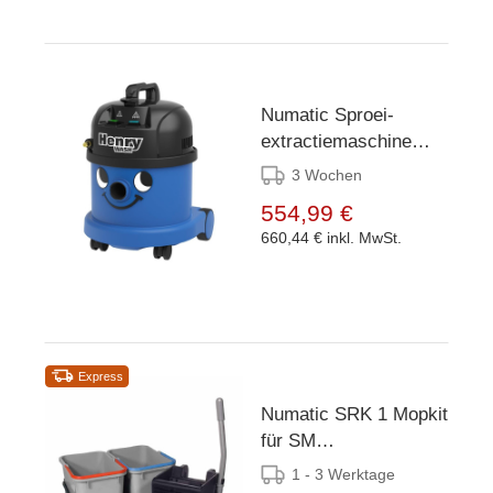
Numatic Sproei-
extractiemaschine
Staubsauger Henry
3 Wochen
Wash HVW370 blau
554,99 €
mit Kit AS6
660,44 €
inkl. MwSt.
Express
Numatic SRK 1 Mopkit
für SM
Reinigungswagen
1 - 3 Werktage