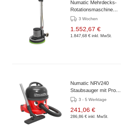
Numatic Mehrdecks-
Rotationsmaschine
HFM 1515G
3 Wochen
1.552,67 €
1.847,68 €
inkl. MwSt.
Numatic NRV240
Staubsauger mit Pro
Zubehör-Kit
3 - 5 Werktage
241,06 €
286,86 €
inkl. MwSt.