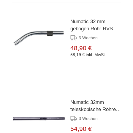
Numatic 32 mm
gebogen Rohr RVS
mit NPC Luftregler
3 Wochen
schwarz
48,90 €
58,19 €
inkl. MwSt.
Numatic 32mm
teleskopische Röhre
RVS
3 Wochen
54,90 €