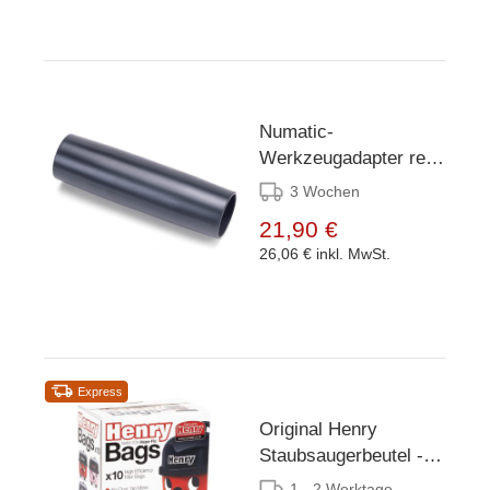
Numatic-
Werkzeugadapter ref
NVA-601141
3 Wochen
21,90 €
26,06 €
inkl. MwSt.
Express
Original Henry
Staubsaugerbeutel -
10-er Packung
1 - 2 Werktage