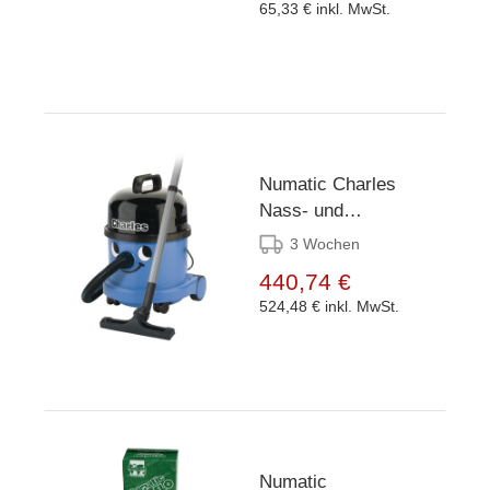
65,33 €
inkl. MwSt.
Numatic Charles
Nass- und
Trockensauger
3 Wochen
CVC370-2
440,74 €
524,48 €
inkl. MwSt.
Numatic