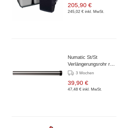
205,90 €
245,02 €
inkl. MwSt.
Numatic St/St
Verlängerungsrohr ref
NVA-601008
3 Wochen
39,90 €
47,48 €
inkl. MwSt.