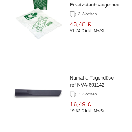
Ersatzstaubsaugerbeutel
ref 604018 NVM-3AH
3 Wochen
(10 Stück)
43,48 €
51,74 €
inkl. MwSt.
Numatic Fugendüse
ref NVA-601142
3 Wochen
16,49 €
19,62 €
inkl. MwSt.