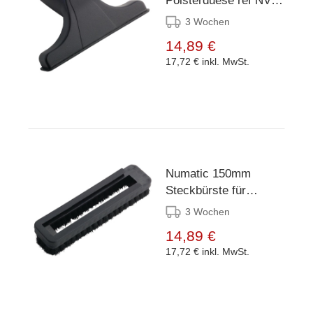
Polsterduese ref NVA-
601145
3 Wochen
14,89 €
17,72 €
inkl. MwSt.
Numatic 150mm
Steckbürste für
Polsterdüse ref NVA-
3 Wochen
601146
14,89 €
17,72 €
inkl. MwSt.