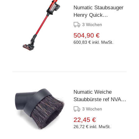
Numatic Staubsauger
Henry Quick
HEN100R rot
3 Wochen
504,90 €
600,83 €
inkl. MwSt.
Numatic Weiche
Staubbürste ref NVA-
601144
3 Wochen
22,45 €
26,72 €
inkl. MwSt.