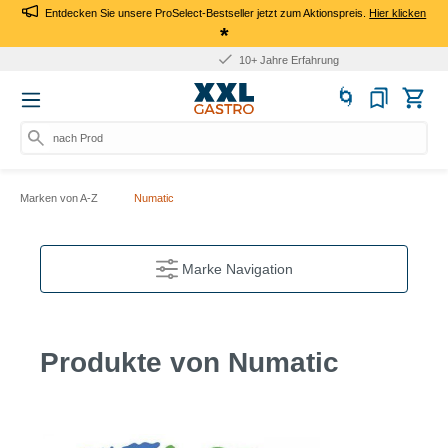
Entdecken Sie unsere ProSelect-Bestseller jetzt zum Aktionspreis.
Hier klicken
*
10+ Jahre Erfahrung
nach Produkt,
Marken von A-Z
Numatic
Marke Navigation
Produkte von Numatic