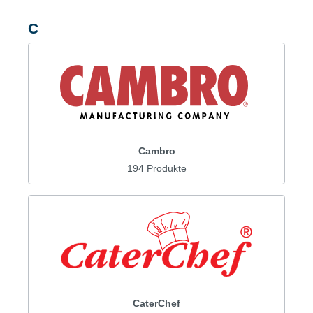
C
Cambro
194 Produkte
CaterChef