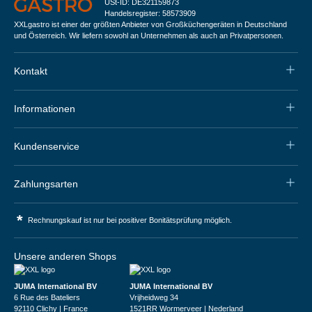
USt-ID: DE321159873
Handelsregister: 58573909
XXLgastro ist einer der größten Anbieter von Großküchengeräten in Deutschland
und Österreich. Wir liefern sowohl an Unternehmen als auch an Privatpersonen.
Kontakt
Informationen
Kundenservice
Zahlungsarten
*
Rechnungskauf ist nur bei positiver Bonitätsprüfung möglich.
Unsere anderen Shops
JUMA International BV
JUMA International BV
6 Rue des Bateliers
Vrijheidweg 34
92110 Clichy | France
1521RR Wormerveer | Nederland