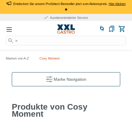
Entdecken Sie unsere ProSelect-Bestseller jetzt zum Aktionspreis.
Hier klicken
*
Kundenorientierter Service
na
Marken von A-Z
Cosy Moment
Marke Navigation
Produkte von Cosy
Moment