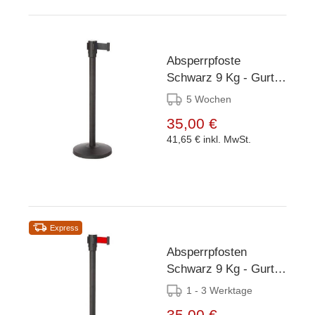
Absperrpfoste
Schwarz 9 Kg - Gurt
180cm Schwarz
5 Wochen
35,00 €
41,65 €
inkl. MwSt.
Express
Absperrpfosten
Schwarz 9 Kg - Gurt
180cm Rot
1 - 3 Werktage
35,00 €