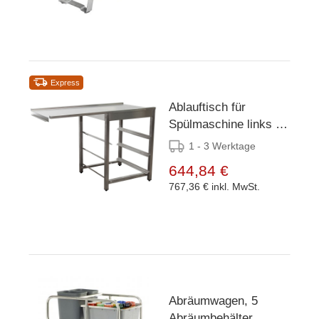
Express
Ablauftisch für
Spülmaschine links -
1200x625x(H)786mm
1 - 3 Werktage
644,84 €
767,36 €
inkl. MwSt.
Abräumwagen, 5
Abräumbehälter,