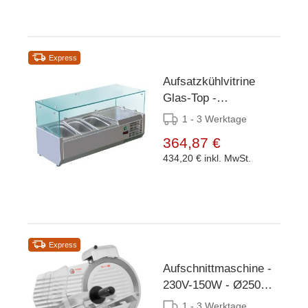
Express
Aufsatzkühlvitrine
Glas-Top -
955x380x(h)435mm -
1 - 3 Werktage
3x 1/3 GN oder 6x
364,87 €
1/6GN
434,20 €
inkl. MwSt.
Express
Aufschnittmaschine -
230V-150W - Ø250mm
- 520x460x(h)380mm
1 - 3 Werktage