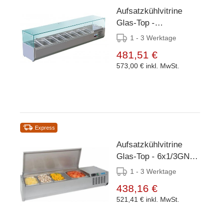
Aufsatzkühlvitrine
Glas-Top -
1800x380x(h)435mm
1 - 3 Werktage
-8x 1/3GN oder 16x
481,51 €
1/6GN
573,00 €
inkl. MwSt.
Express
Aufsatzkühlvitrine
Glas-Top - 6x1/3GN -
1400x395x(h)280mm
1 - 3 Werktage
438,16 €
521,41 €
inkl. MwSt.