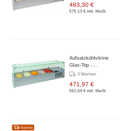
483,30 €
575,13 €
inkl. MwSt.
Aufsatzkühlvitrine
Glas-Top -
1600x380x(h)435mm -
3 Wochen
7x 1/3GN oder 14x
471,97 €
1/6GN
561,64 €
inkl. MwSt.
Express