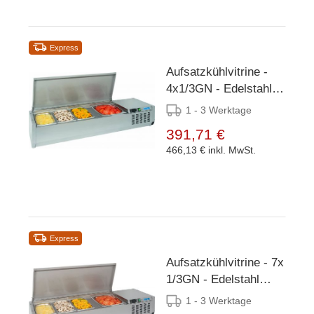
Express
Aufsatzkühlvitrine -
4x1/3GN - Edelstahl
Deckel -
1 - 3 Werktage
1200x395x(h)280mm
391,71 €
466,13 €
inkl. MwSt.
Express
Aufsatzkühlvitrine - 7x
1/3GN - Edelstahl
Deckel -
1 - 3 Werktage
1600x395x(h)280mm