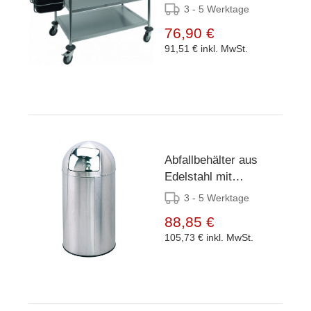
Servierwagen
3 - 5 Werktage
76,90 €
91,51 €
inkl. MwSt.
Abfallbehälter aus
Edelstahl mit
Schiebedeckel - 76
3 - 5 Werktage
cm hoch
88,85 €
105,73 €
inkl. MwSt.