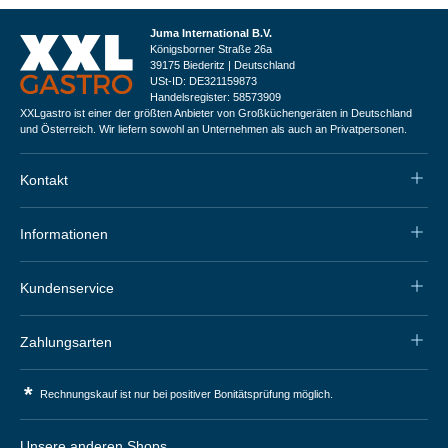
Juma International B.V.
Königsborner Straße 26a
39175 Biederitz | Deutschland
USt-ID: DE321159873
Handelsregister: 58573909
XXLgastro ist einer der größten Anbieter von Großküchengeräten in Deutschland
und Österreich. Wir liefern sowohl an Unternehmen als auch an Privatpersonen.
Kontakt
Informationen
Kundenservice
Zahlungsarten
*
Rechnungskauf ist nur bei positiver Bonitätsprüfung möglich.
Unsere anderen Shops