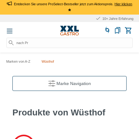
Entdecken Sie unsere ProSelect-Bestseller jetzt zum Aktionspreis.
Hier klicken
*
10+ Jahre Erfahrung
nach Produkt
Marken von A-Z
Wüsthof
Marke Navigation
Produkte von Wüsthof