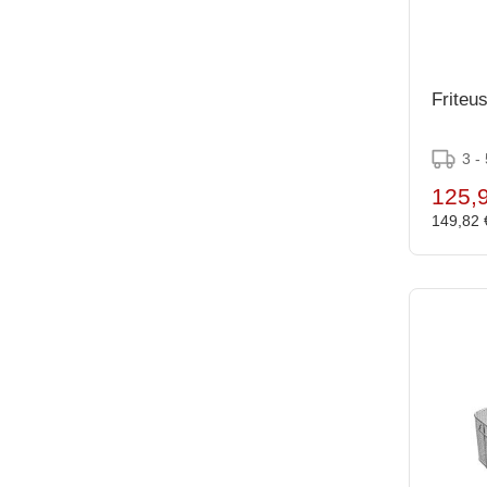
Friteu
3 -
125,
149,82