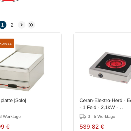
1
2
xpress
platte |Solo|
Ceran-Elektro-Herd - E
- 1 Feld - 2,1kW -
11(h)x42x42cm
 3 Werktage
3 - 5 Werktage
99 €
539,82 €