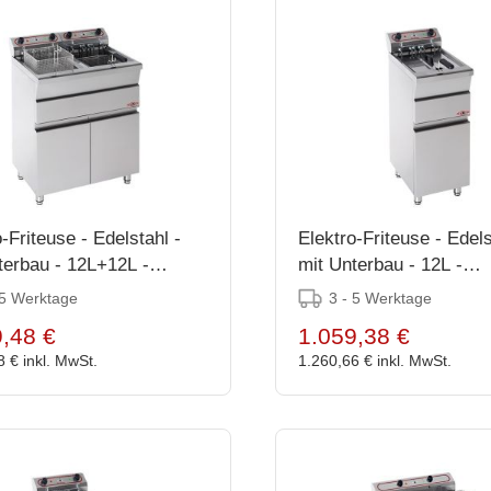
-Friteuse - Edelstahl -
Elektro-Friteuse - Edels
terbau - 12L+12L -
mit Unterbau - 12L -
x58x62cm
87(h)x58x31cm
 5 Werktage
3 - 5 Werktage
,48 €
1.059,38 €
8 €
inkl. MwSt.
1.260,66 €
inkl. MwSt.