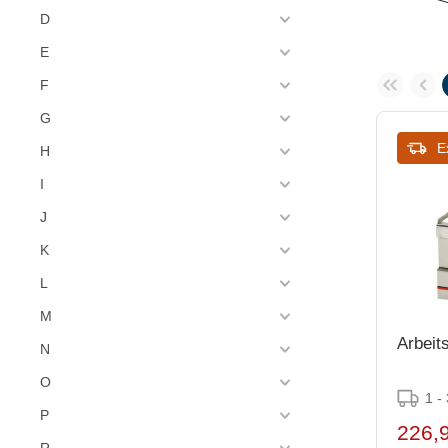
D
E
F
G
E
H
I
J
K
L
M
Arbeits
N
O
1 -
P
226,
R