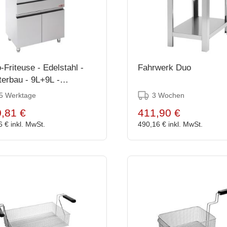
-Friteuse - Edelstahl -
Fahrwerk Duo
terbau - 9L+9L -
x58x62cm
 5 Werktage
3 Wochen
,81 €
411,90 €
6 €
inkl. MwSt.
490,16 €
inkl. MwSt.