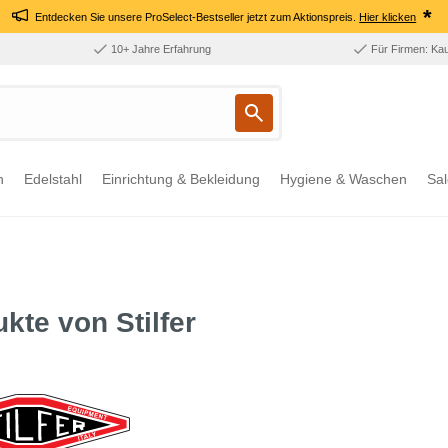
*
Entdecken Sie unsere ProSelect-Bestseller jetzt zum Aktionspreis.
Hier klicken
10+ Jahre Erfahrung
Für Firmen: Ka
n
Edelstahl
Einrichtung & Bekleidung
Hygiene & Waschen
Sal
kte von Stilfer