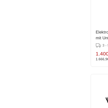
Elektro
mit Un
87(h)
3 -
1.400
1.666,9