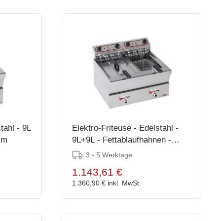
tahl - 9L
Elektro-Friteuse - Edelstahl -
cm
9L+9L - Fettablaufhahnen -
31(h)x58x72cm
3 - 5 Werktage
1.143,61 €
1.360,90 €
inkl. MwSt.