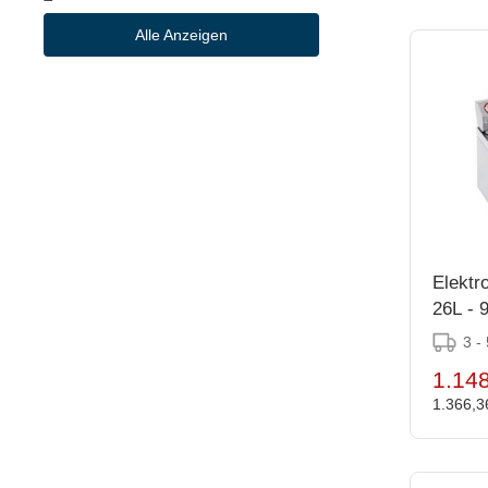
(2)
Scangrind
Alle Anzeigen
(53)
Schneider
(2)
Schott Zwiesel
(2)
Schulthess
(5)
Scot Young
(523)
Securit
(24)
Sier Disposables
Elektro
(20)
Silikomart
26L - 
(9)
Sistema
3 -
(2)
Sitram
1.148
(5)
1.366,3
Slipbuster Footwear
(1)
Smith Bateson
(36)
Sofinor