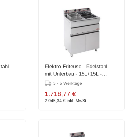
tahl -
Elektro-Friteuse - Edelstahl -
mit Unterbau - 15L+15L -
87(h)x58x72cm
3 - 5 Werktage
1.718,77 €
2.045,34 €
inkl. MwSt.