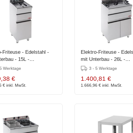
-Friteuse - Edelstahl -
Elektro-Friteuse - Edels
terbau - 15L -
mit Unterbau - 26L -
x58x37cm
87(h)x53x72cm
 5 Werktage
3 - 5 Werktage
,38 €
1.400,81 €
6 €
inkl. MwSt.
1.666,96 €
inkl. MwSt.