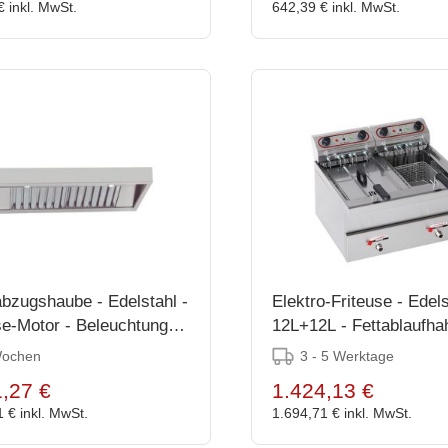
 €
inkl. MwSt.
642,39 €
inkl. MwSt.
bzugshaube - Edelstahl -
Elektro-Friteuse - Edels
e-Motor - Beleuchtung -
12L+12L - Fettablaufha
x48x114cm
31(h)x58x72cm
Wochen
3 - 5 Werktage
,27 €
1.424,13 €
1 €
inkl. MwSt.
1.694,71 €
inkl. MwSt.