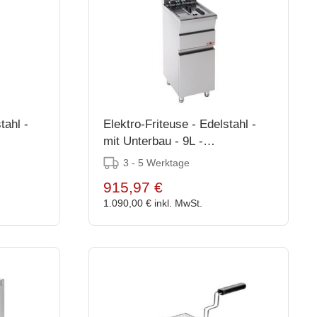
tahl -
Elektro-Friteuse - Edelstahl -
mit Unterbau - 9L -
87(h)x58x37cm
3 - 5 Werktage
915,97 €
1.090,00 €
inkl. MwSt.