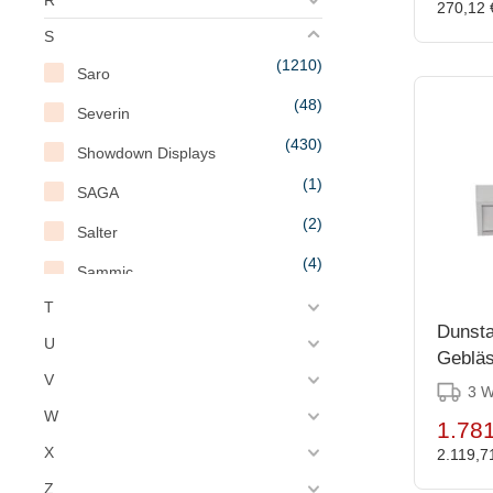
270,12
S
(1210)
Saro
(48)
Severin
(430)
Showdown Displays
(1)
SAGA
(2)
Salter
(4)
Sammic
(9)
T
Samsung
Dunsta
(7)
U
San Jamar
Gebläs
V
(97)
30(h)
Santos
3 
W
(65)
1.781
Saturnia
X
2.119,7
(20)
SAYL
Z