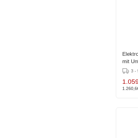
Elektro
mit Un
87(h)
3 -
1.059
1.260,6