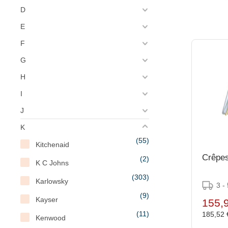
D
E
F
G
H
I
J
K
(55)
Kitchenaid
Crêpes
(2)
K C Johns
(303)
Karlowsky
3 -
(9)
Kayser
155,
(11)
185,52
Kenwood