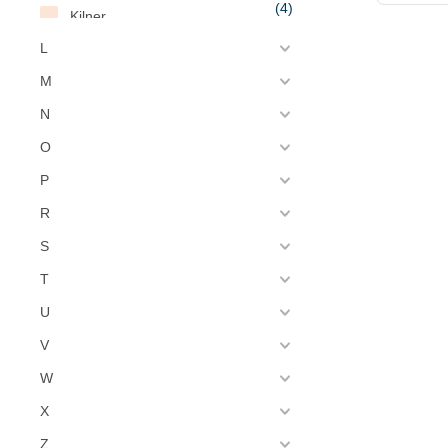
(4)
Kilner
(5)
L
Kisag
(21)
M
Kitchen Craft
N
(4)
Klarco
O
(1)
Krampouz
P
(35)
Kristallon
R
S
T
U
V
W
X
Z