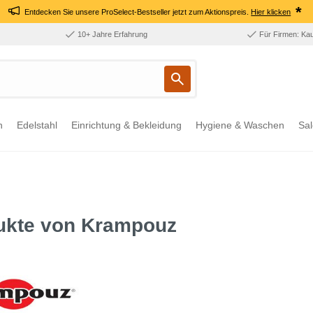
*
Entdecken Sie unsere ProSelect-Bestseller jetzt zum Aktionspreis.
Hier klicken
10+ Jahre Erfahrung
Für Firmen: Ka
n
Edelstahl
Einrichtung & Bekleidung
Hygiene & Waschen
Sal
ukte von Krampouz