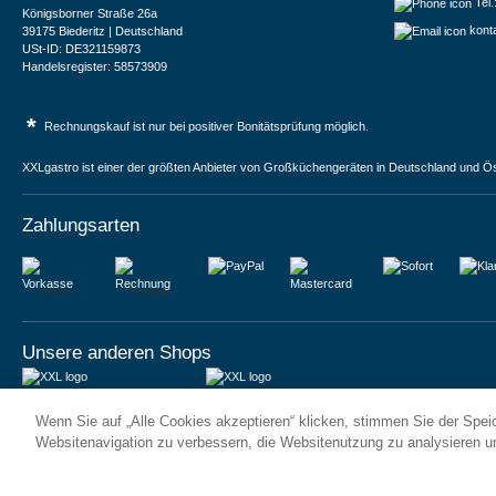
Tel
Königsborner Straße 26a
kont
39175 Biederitz | Deutschland
USt-ID: DE321159873
Handelsregister: 58573909
*
Rechnungskauf ist nur bei positiver Bonitätsprüfung möglich.
XXLgastro ist einer der größten Anbieter von Großküchengeräten in Deutschland und Ös
Zahlungsarten
Vorkasse
Rechnung
Unsere anderen Shops
JUMA International BV
JUMA International BV
Wenn Sie auf „Alle Cookies akzeptieren“ klicken, stimmen Sie der Spe
6 Rue des Bateliers
Vrijheidweg 34
92110 Clichy | France
1521RR Wormerveer | Nederland
Websitenavigation zu verbessern, die Websitenutzung zu analysieren 
Numéro de TVA : FR59815313275
BTW: NL853095048B01
Numéro Siren : 815313275
K.V.K.: 58573909