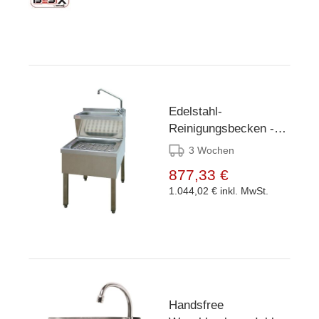
Edelstahl-
Reinigungsbecken -
500 x 600 x (H) 890
3 Wochen
mm
877,33 €
1.044,02 €
inkl. MwSt.
Handsfree