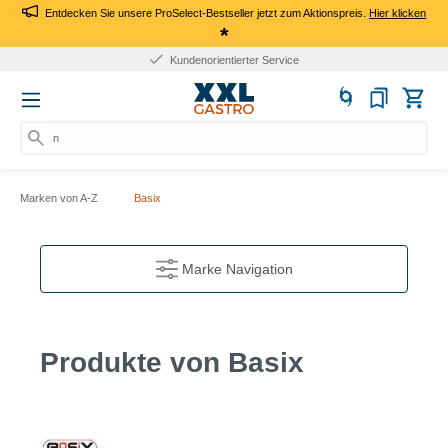
Entdecken Sie unsere ProSelect-Bestseller jetzt zum Aktionspreis.
Hier klicken
*
Kundenorientierter Service
na
Marken von A-Z
Basix
Marke Navigation
Produkte von Basix