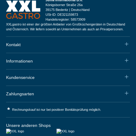
Juma International B.V.
Königsborner Straße 26a
39175 Biederitz | Deutschland
USt-ID: DE321159873
Handelsregister: 58573909
XXLgastro ist einer der größten Anbieter von Großküchengeräten in Deutschland
und Österreich. Wir liefern sowohl an Unternehmen als auch an Privatpersonen.
Kontakt
Informationen
Kundenservice
Zahlungsarten
*
Rechnungskauf ist nur bei positiver Bonitätsprüfung möglich.
Unsere anderen Shops