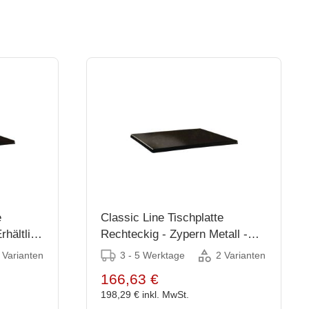
e
Classic Line Tischplatte
rhältlich
Rechteckig - Zypern Metall -
Erhältlich in 2 Größen
3 - 5 Werktage
 Varianten
2 Varianten
166,63 €
198,29 €
inkl. MwSt.