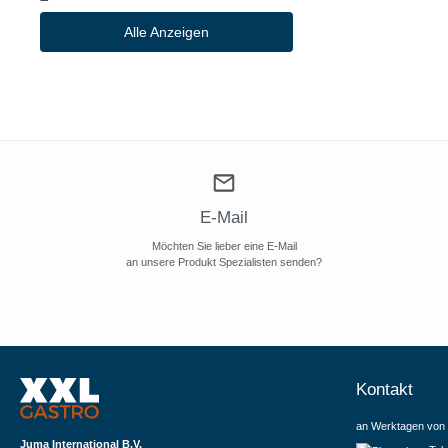
(1)
Topalit
Alle Anzeigen
(1)
Topspec Euro
(19)
Tork
(14)
Tournus
(7)
Tramontina
(11)
Trenton International
E-Mail
(20)
Tristar
Möchten Sie lieber eine E-Mail
(14)
True
an unsere Produkt Spezialisten senden?
(9)
Tsuki
(6)
TurboChef
Kontakt
an Werktagen von 
Juma International B.V.