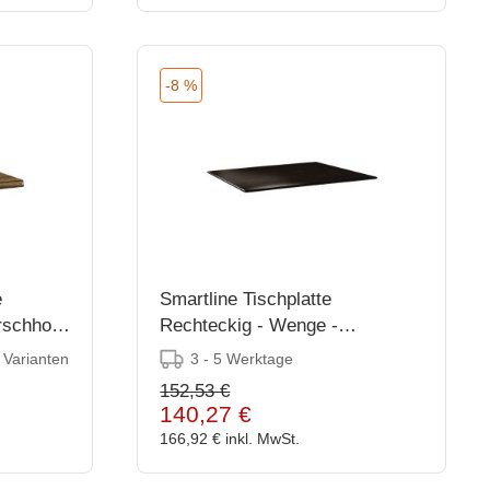
-8 %
e
Smartline Tischplatte
rschholz
Rechteckig - Wenge -
120x80cm
3 - 5 Werktage
 Varianten
152,53 €
140,27 €
166,92 €
inkl. MwSt.