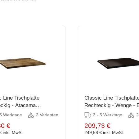
c Line Tischplatte
Classic Line Tischplatt
ckig - Atacama
Rechteckig - Wenge - E
olz - Erhältlich in 2
in 2 Größen
 5 Werktage
3 - 5 Werktage
2 Varianten
2
n
30 €
209,73 €
 €
inkl. MwSt.
249,58 €
inkl. MwSt.