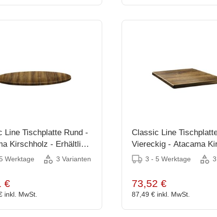
c Line Tischplatte Rund -
Classic Line Tischplatt
a Kirschholz - Erhältlich
Viereckig - Atacama Ki
rößen
- Erhältlich in 3 Größen
 5 Werktage
3 - 5 Werktage
3 Varianten
3
1 €
73,52 €
 €
inkl. MwSt.
87,49 €
inkl. MwSt.