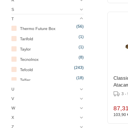
S
T
(56)
Thermo Future Box
(1)
Tarifold
(1)
Taylor
(8)
TecnoInox
(243)
Tefcold
(18)
Classi
Tellier
Atacam
(8)
U
Thermo Future
in 3 G
3 -
(10)
V
Thermosteel
87,3
W
(2)
Titanium
103,90
X
(3)
Toastabags
Z