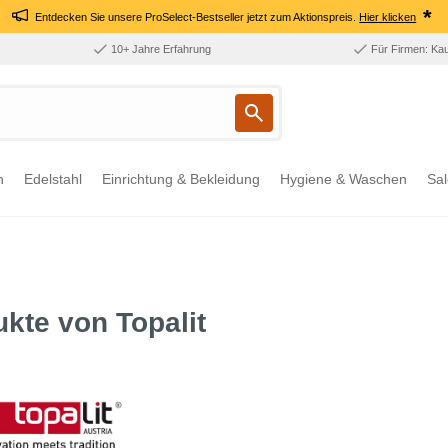
*
Entdecken Sie unsere ProSelect-Bestseller jetzt zum Aktionspreis.
Hier klicken
10+ Jahre Erfahrung
Für Firmen: Ka
n
Edelstahl
Einrichtung & Bekleidung
Hygiene & Waschen
Sal
kte von Topalit