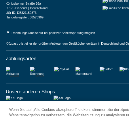
Tel
Königsborner Straße 26a
kont
39175 Biederitz | Deutschland
USt-ID: DE321159873
Handelsregister: 58573909
*
Rechnungskauf ist nur bei positiver Bonitätsprüfung möglich.
XXLgastro ist einer der größten Anbieter von Großküchengeräten in Deutschland und Ös
Zahlungsarten
Vorkasse
Rechnung
Unsere anderen Shops
JUMA International BV
JUMA International BV
Wenn Sie auf „Alle Cookies akzeptieren“ klicken, stimmen Sie der Spe
6 Rue des Bateliers
Vrijheidweg 34
92110 Clichy | France
1521RR Wormerveer | Nederland
Websitenavigation zu verbessern, die Websitenutzung zu analysieren 
Numéro de TVA : FR59815313275
BTW: NL853095048B01
Numéro Siren : 815313275
K.V.K.: 58573909