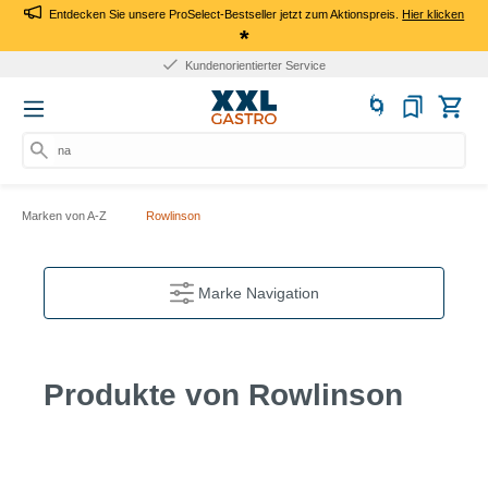
Entdecken Sie unsere ProSelect-Bestseller jetzt zum Aktionspreis.
Hier klicken
*
Kundenorientierter Service
nac
Marken von A-Z
Rowlinson
Marke Navigation
Produkte von Rowlinson