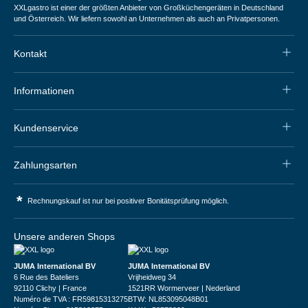
XXLgastro ist einer der größten Anbieter von Großküchengeräten in Deutschland
und Österreich. Wir liefern sowohl an Unternehmen als auch an Privatpersonen.
Kontakt
Informationen
Kundenservice
Zahlungsarten
*
Rechnungskauf ist nur bei positiver Bonitätsprüfung möglich.
Unsere anderen Shops
JUMA International BV
JUMA International BV
6 Rue des Bateliers
Vrijheidweg 34
92110 Clichy | France
1521RR Wormerveer | Nederland
Numéro de TVA : FR59815313275
BTW: NL853095048B01