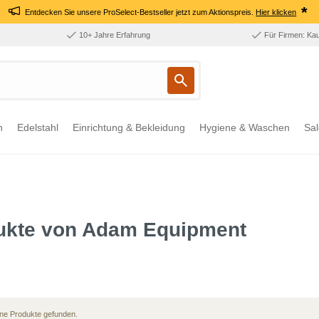
*
Entdecken Sie unsere ProSelect-Bestseller jetzt zum Aktionspreis.
Hier klicken
10+ Jahre Erfahrung
Für Firmen: Ka
n
Edelstahl
Einrichtung & Bekleidung
Hygiene & Waschen
Sal
ukte von Adam Equipment
ne Produkte gefunden.