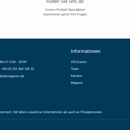
Rufen Sie uns an
Unsere Produkt Spezialisten
beantworten gerne Ihre Fragen
Informationen
Mo-Fr 9:00 - 18:00
XXLGastro
.: +49 (0) 231 964 196 10
Team
Karriere
akt@xxlgastro.de
Magazin
terreich. Wir liefern sowohl an Unternehmen als auch an Privatpersonen.