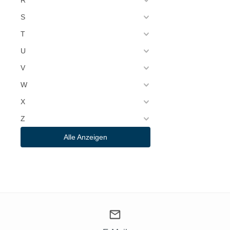
S
T
U
V
W
X
Z
Alle Anzeigen