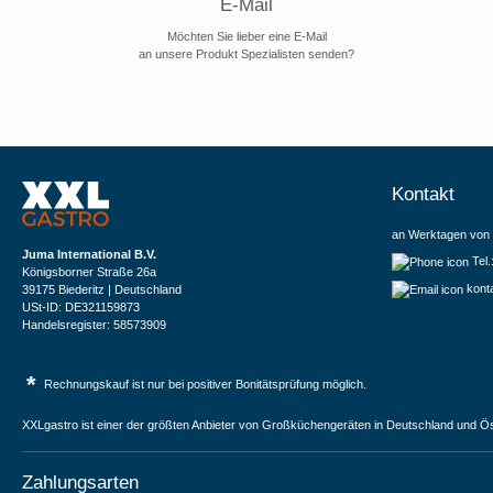
E-Mail
Möchten Sie lieber eine E-Mail
an unsere Produkt Spezialisten senden?
Kontakt
an Werktagen von 
Juma International B.V.
Tel
Königsborner Straße 26a
kont
39175 Biederitz | Deutschland
USt-ID: DE321159873
Handelsregister: 58573909
*
Rechnungskauf ist nur bei positiver Bonitätsprüfung möglich.
XXLgastro ist einer der größten Anbieter von Großküchengeräten in Deutschland und Ös
Zahlungsarten